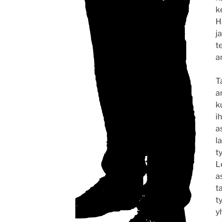
k
H
j
t
a
T
a
k
i
a
l
t
L
a
t
t
y