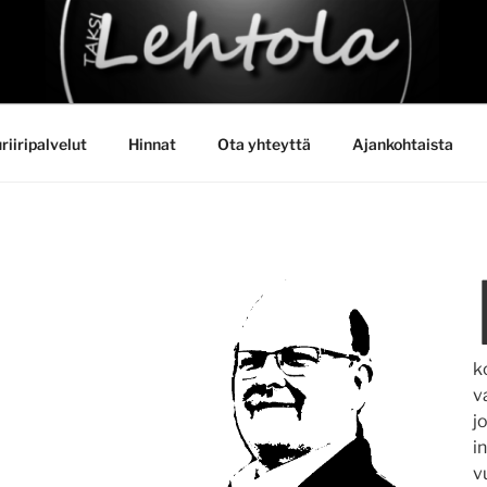
HTOLA
riiripalvelut
Hinnat
Ota yhteyttä
Ajankohtaista
k
v
j
i
v