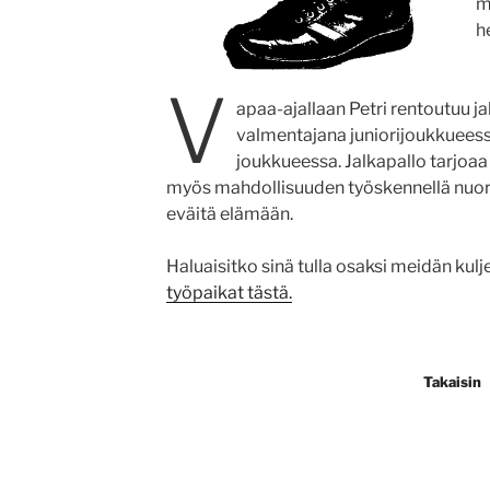
m
h
V
apaa-ajallaan Petri rentoutuu ja
valmentajana juniorijoukkueessa
joukkueessa. Jalkapallo tarjoaa P
myös mahdollisuuden työskennellä nuort
eväitä elämään.
Haluaisitko sinä tulla osaksi meidän kulj
työpaikat tästä.
Takaisin