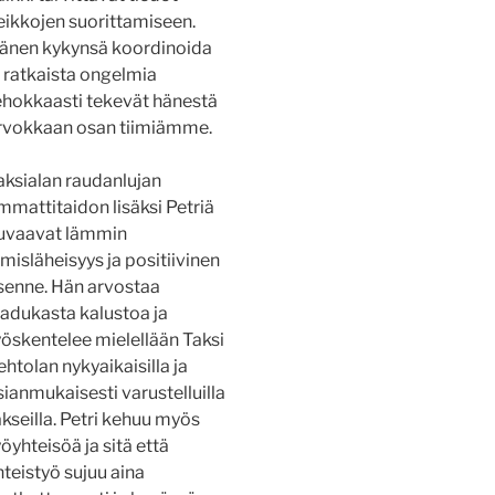
eikkojen suorittamiseen.
änen kykynsä koordinoida
a ratkaista ongelmia
ehokkaasti tekevät hänestä
rvokkaan osan tiimiämme.
aksialan raudanlujan
mmattitaidon lisäksi Petriä
uvaavat lämmin
hmisläheisyys ja positiivinen
senne. Hän arvostaa
aadukasta kalustoa ja
yöskentelee mielellään Taksi
ehtolan nykyaikaisilla ja
sianmukaisesti varustelluilla
akseilla. Petri kehuu myös
yöyhteisöä ja sitä että
hteistyö sujuu aina