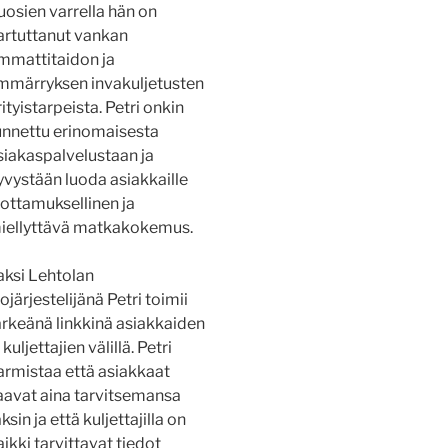
uosien varrella hän on
artuttanut vankan
mmattitaidon ja
mmärryksen invakuljetusten
rityistarpeista. Petri onkin
unnettu erinomaisesta
siakaspalvelustaan ja
yvystään luoda asiakkaille
uottamuksellinen ja
iellyttävä matkakokemus.
aksi Lehtolan
jojärjestelijänä Petri toimii
ärkeänä linkkinä asiakkaiden
 kuljettajien välillä. Petri
armistaa että asiakkaat
aavat aina tarvitsemansa
ksin ja että kuljettajilla on
aikki tarvittavat tiedot