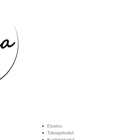
posti
Etusivu
Taksipalvelut
Kuriiripalvelut