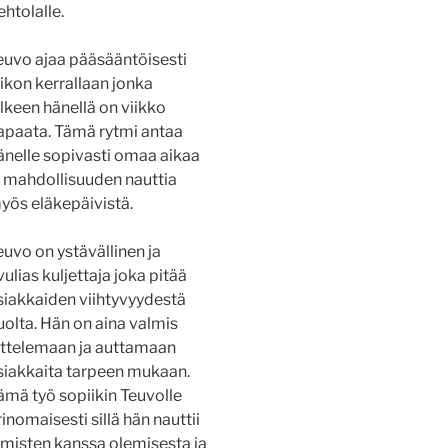
ehtolalle.
euvo ajaa pääsääntöisesti
iikon kerrallaan jonka
älkeen hänellä on viikko
apaata. Tämä rytmi antaa
änelle sopivasti omaa aikaa
a mahdollisuuden nauttia
yös eläkepäivistä.
euvo on ystävällinen ja
vulias kuljettaja joka pitää
siakkaiden viihtyvyydestä
uolta. Hän on aina valmis
uttelemaan ja auttamaan
siakkaita tarpeen mukaan.
ämä työ sopiikin Teuvolle
rinomaisesti sillä hän nauttii
hmisten kanssa olemisesta ja