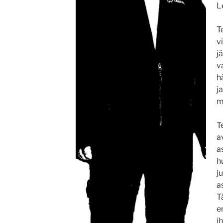
L
T
v
j
v
h
j
m
T
a
a
h
j
a
T
e
i