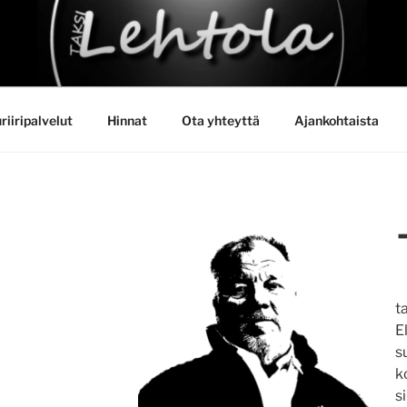
HTOLA
riiripalvelut
Hinnat
Ota yhteyttä
Ajankohtaista
t
E
s
k
s