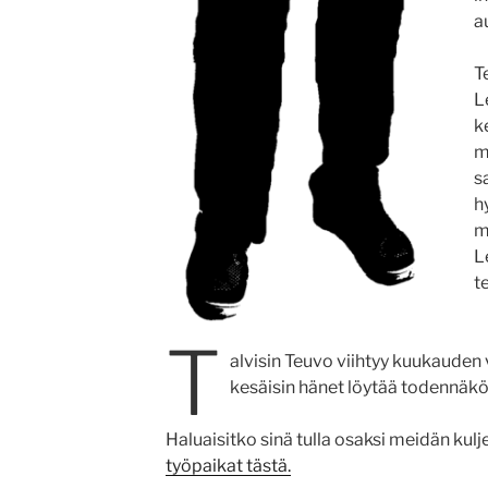
a
T
L
k
m
s
h
m
L
t
T
alvisin Teuvo viihtyy kuukaude
kesäisin hänet löytää todennäkö
Haluaisitko sinä tulla osaksi meidän kulj
työpaikat tästä.