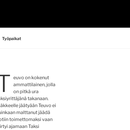
Työpaikat
T
euvo on kokenut
ammattilainen, jolla
on pitkä ura
aksiyrittäjänä takanaan.
läkkeelle jäätyään Teuvo ei
uinkaan malttanut jäädä
otiin toimettomaksi vaan
iirtyi ajamaan Taksi