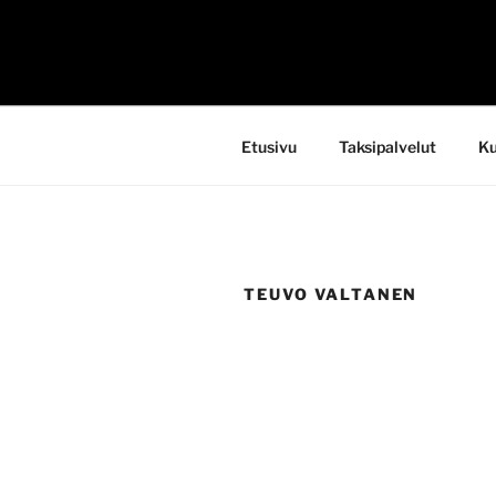
Siirry
sisältöön
TAKSI LE
Etusivu
Taksipalvelut
Ku
TEUVO VALTANEN