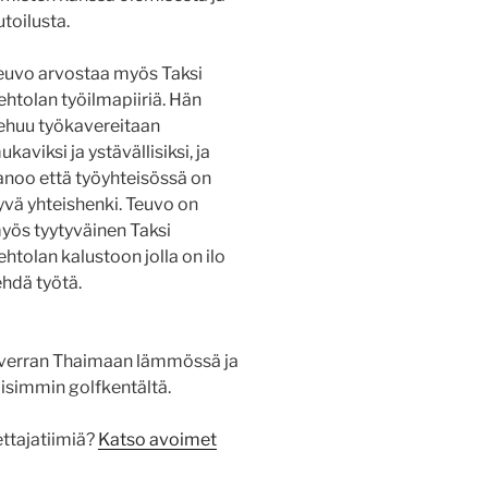
utoilusta.
euvo arvostaa myös Taksi
ehtolan työilmapiiriä. Hän
ehuu työkavereitaan
ukaviksi ja ystävällisiksi, ja
anoo että työyhteisössä on
yvä yhteishenki. Teuvo on
yös tyytyväinen Taksi
ehtolan kalustoon jolla on ilo
ehdä työtä.
n verran Thaimaan lämmössä ja
isimmin golfkentältä.
ettajatiimiä?
Katso avoimet