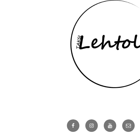
Yhteydenottotavat
Näin saat meihin yhteyden:
Soita ja tilaa.
0400 97 55 97
Facebook
Instagram
YouTube
Sähkö
Skannaa QR puhelimella ja lähetä
viesti WhatsAppissa.