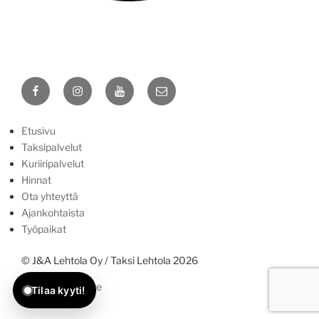
Yhteydenottotavat
Näin saat meihin yhteyden:
Facebook
Instagram
YouTube
Sähköposti
Soita ja tilaa.
Puhelu: 0400 97 55 97
Etusivu
Taksipalvelut
WhatsApp
Kuriiripalvelut
Voit tilata myös viestillä.
Hinnat
Ota yhteyttä
Ennakkotilaus sähköpostilla
Ajankohtaista
Ei-kiireelliset asiat / ennakkovaraukset
Työpaikat
© J&A Lehtola Oy / Taksi Lehtola 2026
Tietosuojaseloste
Tilaa kyyti!