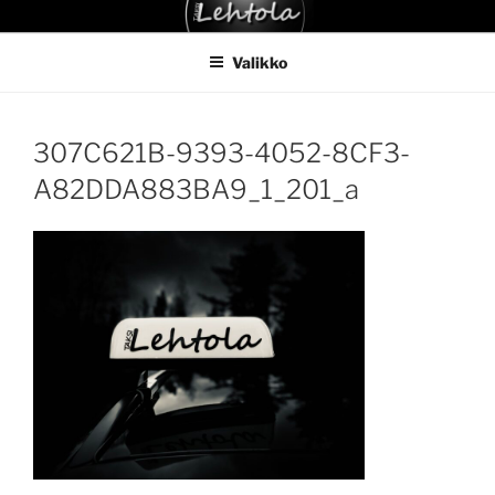
Siirry
TAKSI LEHTOLA
sisältöön
Valikko
307C621B-9393-4052-8CF3-
A82DDA883BA9_1_201_a