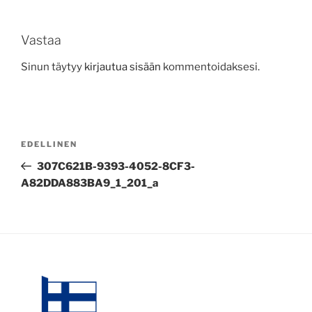
Vastaa
Sinun täytyy
kirjautua sisään
kommentoidaksesi.
Artikkelien
Edellinen
EDELLINEN
selaus
artikkeli
307C621B-9393-4052-8CF3-
A82DDA883BA9_1_201_a