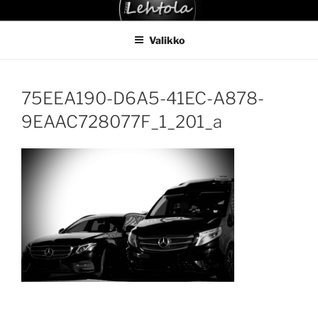
Siirry
TAKSI LEHTOLA
sisältöön
Valikko
75EEA190-D6A5-41EC-A878-
9EAAC728077F_1_201_a