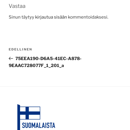
Vastaa
Sinun täytyy
kirjautua sisään
kommentoidaksesi.
Artikkelien
Edellinen
EDELLINEN
selaus
artikkeli
75EEA190-D6A5-41EC-A878-
9EAAC728077F_1_201_a