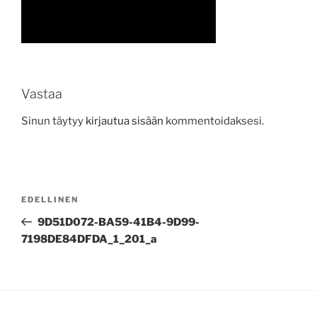
Vastaa
Sinun täytyy
kirjautua sisään
kommentoidaksesi.
Artikkelien
Edellinen
EDELLINEN
selaus
artikkeli
9D51D072-BA59-41B4-9D99-
7198DE84DFDA_1_201_a