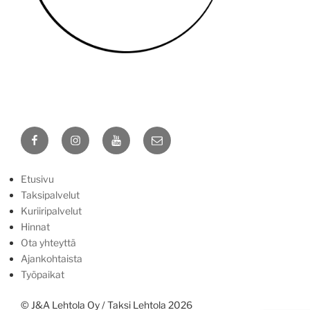
Yhteydenottotavat
Näin saat meihin yhteyden:
Facebook
Instagram
YouTube
Sähköposti
Soita ja tilaa.
Puhelu: 0400 97 55 97
Etusivu
Taksipalvelut
WhatsApp
Kuriiripalvelut
Voit tilata myös viestillä.
Hinnat
Ota yhteyttä
Ennakkotilaus sähköpostilla
Ajankohtaista
Ei-kiireelliset asiat / ennakkovaraukset
Työpaikat
© J&A Lehtola Oy / Taksi Lehtola 2026