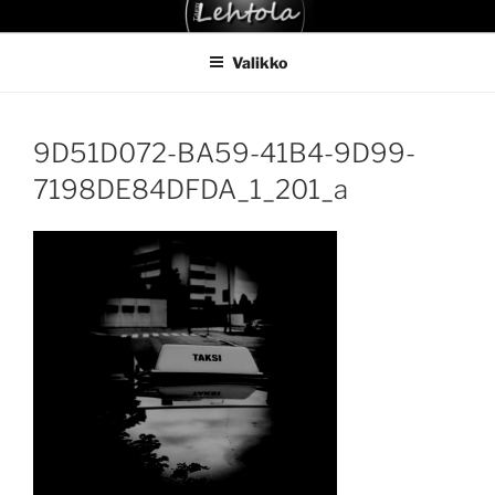
Siirry
TAKSI LEHTOLA
sisältöön
Valikko
9D51D072-BA59-41B4-9D99-
7198DE84DFDA_1_201_a