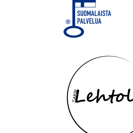
Yhteydenottotavat
Näin saat meihin yhteyden: