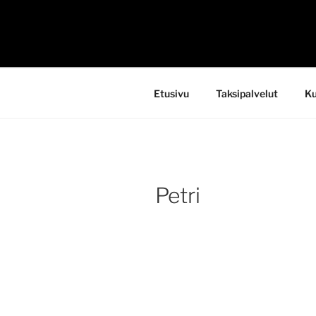
Siirry
sisältöön
TAKSI LE
Etusivu
Taksipalvelut
Ku
Petri