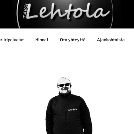
HTOLA
riiripalvelut
Hinnat
Ota yhteyttä
Ajankohtaista