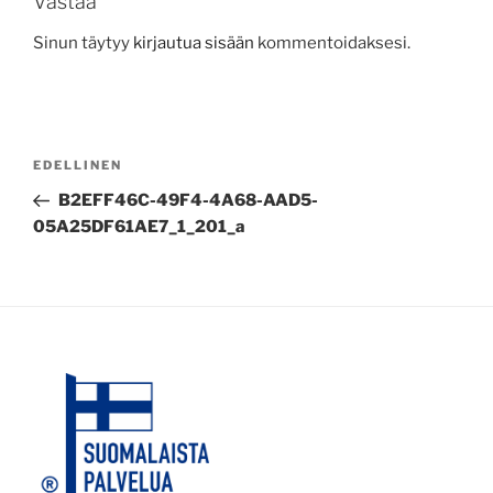
Vastaa
Sinun täytyy
kirjautua sisään
kommentoidaksesi.
Artikkelien
Edellinen
EDELLINEN
selaus
artikkeli
B2EFF46C-49F4-4A68-AAD5-
05A25DF61AE7_1_201_a