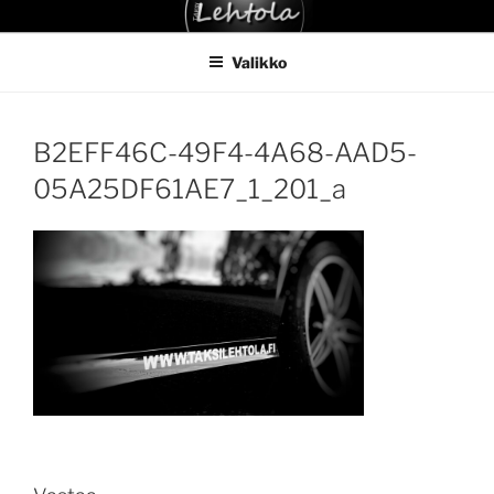
Siirry
TAKSI LEHTOLA
sisältöön
Valikko
B2EFF46C-49F4-4A68-AAD5-
05A25DF61AE7_1_201_a