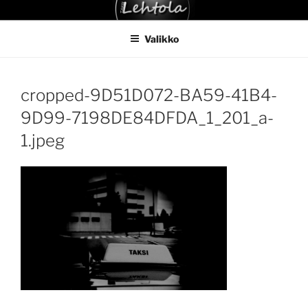
Siirry
TAKSI LEHTOLA
sisältöön
Valikko
cropped-9D51D072-BA59-41B4-
9D99-7198DE84DFDA_1_201_a-
1.jpeg