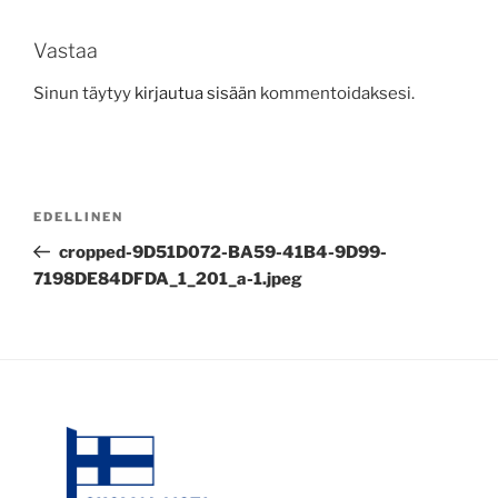
Vastaa
Sinun täytyy
kirjautua sisään
kommentoidaksesi.
Artikkelien
Edellinen
EDELLINEN
selaus
artikkeli
cropped-9D51D072-BA59-41B4-9D99-
7198DE84DFDA_1_201_a-1.jpeg