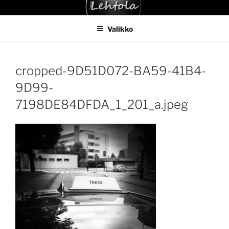
Siirry
TAKSI LEHTOLA
sisältöön
Valikko
cropped-9D51D072-BA59-41B4-
9D99-
7198DE84DFDA_1_201_a.jpeg