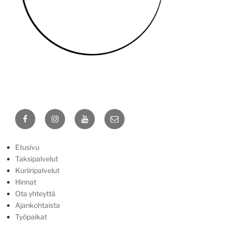
Yhteydenottotavat
Näin saat meihin yhteyden:
Facebook
Instagram
YouTube
Sähköposti
Soita ja tilaa.
Puhelu: 0400 97 55 97
Etusivu
Taksipalvelut
WhatsApp
Kuriiripalvelut
Voit tilata myös viestillä.
Hinnat
Ota yhteyttä
Ennakkotilaus sähköpostilla
Ajankohtaista
Ei-kiireelliset asiat / ennakkovaraukset
Työpaikat