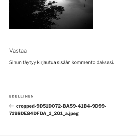
Vastaa
Sinun täytyy
kirjautua sisään
kommentoidaksesi.
Artikkelien
Edellinen
EDELLINEN
selaus
artikkeli
cropped-9D51D072-BA59-41B4-9D99-
7198DE84DFDA_1_201_a.jpeg