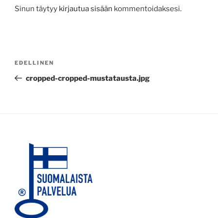
Sinun täytyy
kirjautua sisään
kommentoidaksesi.
Artikkelien
Edellinen
EDELLINEN
selaus
artikkeli
cropped-cropped-mustatausta.jpg