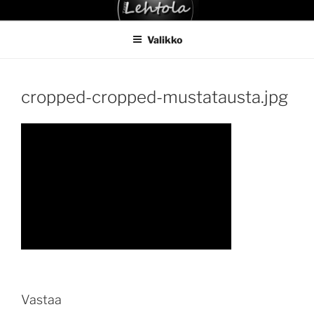
Siirry
TAKSI LEHTOLA
sisältöön
Valikko
cropped-cropped-mustatausta.jpg
Vastaa