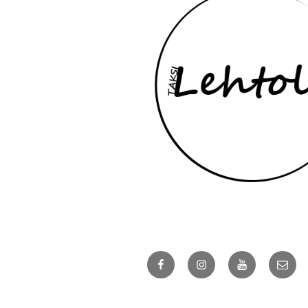
Yhteydenottotavat
Näin saat meihin yhteyden:
Soita ja tilaa.
0400 97 55 97
Facebook
Instagram
YouTube
Sähkö
Skannaa QR puhelimella ja lähetä
viesti WhatsAppissa.