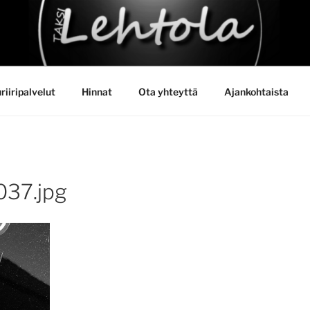
HTOLA
riiripalvelut
Hinnat
Ota yhteyttä
Ajankohtaista
37.jpg