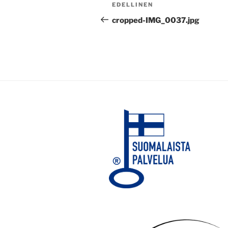
Artikkelien
Edellinen
EDELLINEN
selaus
artikkeli
cropped-IMG_0037.jpg