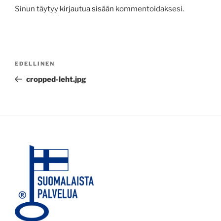
Sinun täytyy
kirjautua sisään
kommentoidaksesi.
Artikkelien
Edellinen
EDELLINEN
selaus
artikkeli
cropped-leht.jpg