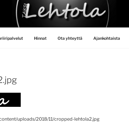
HTOLA
riiripalvelut
Hinnat
Ota yhteyttä
Ajankohtaista
2.jpg
p-content/uploads/2018/11/cropped-lehtola2.jpg