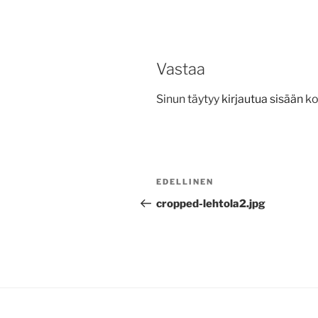
Vastaa
Sinun täytyy
kirjautua sisään
ko
Artikkelien
Edellinen
EDELLINEN
selaus
artikkeli
cropped-lehtola2.jpg