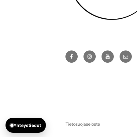
Soita ja tilaa.
0400 97 55 97
Facebook
Instagram
YouTube
Sähkö
Skannaa QR puhelimella ja lähetä
viesti WhatsAppissa.
Tietosuojaseloste
Yhteystiedot