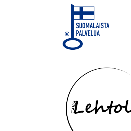
Yhteydenottotavat
Näin saat meihin yhteyden: