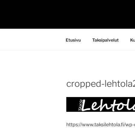
Siirry
sisältöön
TAKSI LE
Etusivu
Taksipalvelut
Ku
cropped-lehtola
https://www.taksilehtola.fi/w