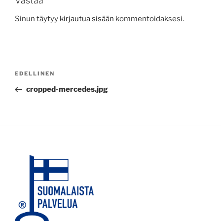
Vastaa
Sinun täytyy
kirjautua sisään
kommentoidaksesi.
Artikkelien
Edellinen
EDELLINEN
selaus
artikkeli
cropped-mercedes.jpg