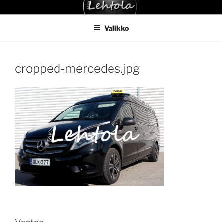
Siirry
TAKSI LEHTOLA
sisältöön
Valikko
cropped-mercedes.jpg