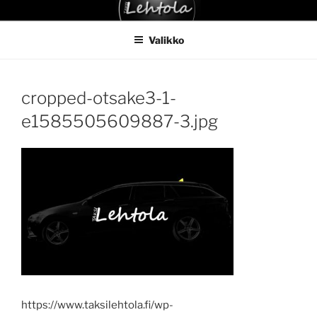
Siirry
TAKSI LEHTOLA
sisältöön
Valikko
cropped-otsake3-1-
e1585505609887-3.jpg
https://www.taksilehtola.fi/wp-