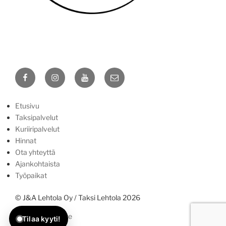
Yhteydenottotavat
Näin saat meihin yhteyden:
Facebook
Instagram
YouTube
Sähköposti
Soita ja tilaa.
Puhelu: 0400 97 55 97
Etusivu
Taksipalvelut
WhatsApp
Kuriiripalvelut
Voit tilata myös viestillä.
Hinnat
Ota yhteyttä
Ennakkotilaus sähköpostilla
Ajankohtaista
Ei-kiireelliset asiat / ennakkovaraukset
Työpaikat
© J&A Lehtola Oy / Taksi Lehtola 2026
Tietosuojaseloste
Tilaa kyyti!