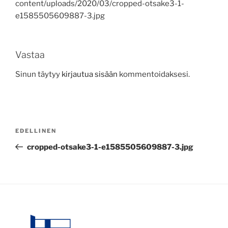
content/uploads/2020/03/cropped-otsake3-1-
e1585505609887-3.jpg
Vastaa
Sinun täytyy
kirjautua sisään
kommentoidaksesi.
Artikkelien
Edellinen
EDELLINEN
selaus
artikkeli
cropped-otsake3-1-e1585505609887-3.jpg