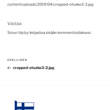
content/uploads/2019/04/cropped-otsake3-2.jpg
Vastaa
Sinun täytyy
kirjautua sisään
kommentoidaksesi.
Artikkelien
Edellinen
EDELLINEN
selaus
artikkeli
cropped-otsake3-2.jpg