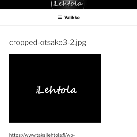
Siirry
TAKSI LEHTOLA
sisältöön
Valikko
cropped-otsake3-2.jpg
https://www.taksilehtola.fi/wp-