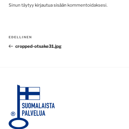
Sinun täytyy
kirjautua sisään
kommentoidaksesi.
Artikkelien
Edellinen
EDELLINEN
selaus
artikkeli
cropped-otsake31.jpg