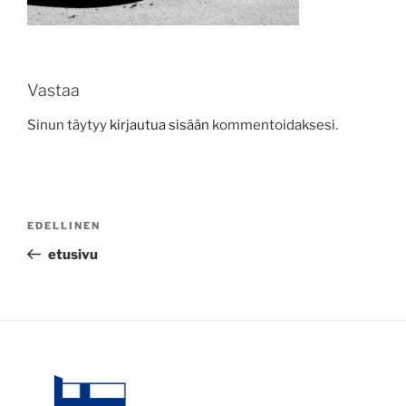
Vastaa
Sinun täytyy
kirjautua sisään
kommentoidaksesi.
Artikkelien
Edellinen
EDELLINEN
selaus
artikkeli
etusivu