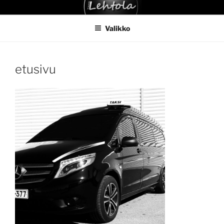
Siirry
TAKSI LEHTOLA
sisältöön
Valikko
etusivu