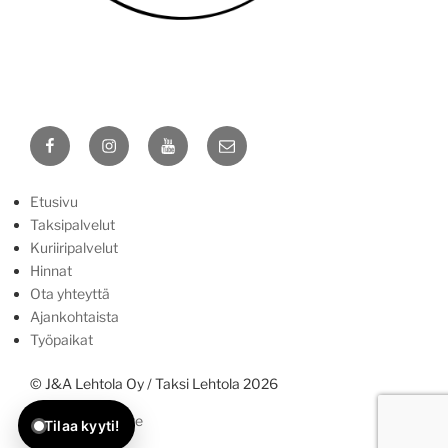
Yhteydenottotavat
Näin saat meihin yhteyden:
Facebook
Instagram
YouTube
Sähköposti
Soita ja tilaa.
Puhelu: 0400 97 55 97
Etusivu
Taksipalvelut
WhatsApp
Kuriiripalvelut
Voit tilata myös viestillä.
Hinnat
Ota yhteyttä
Ennakkotilaus sähköpostilla
Ajankohtaista
Ei-kiireelliset asiat / ennakkovaraukset
Työpaikat
© J&A Lehtola Oy / Taksi Lehtola 2026
Tietosuojaseloste
Tilaa kyyti!