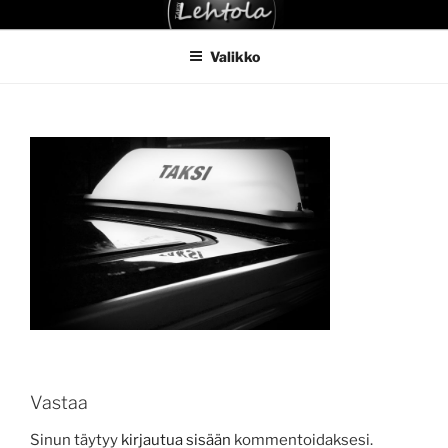
Siirry
TAKSI LEHTOLA
sisältöön
Valikko
Vastaa
Sinun täytyy
kirjautua sisään
kommentoidaksesi.