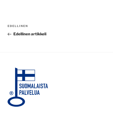
Artikkelien
Edellinen
EDELLINEN
selaus
artikkeli
Edellinen artikkeli