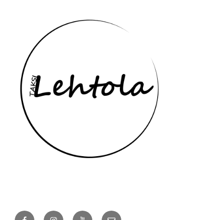
Yhteydenottotavat
Näin saat meihin yhteyden:
Facebook
Instagram
YouTube
Sähköposti