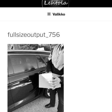
Siirry
TAKSI LEHTOLA
sisältöön
Valikko
fullsizeoutput_756