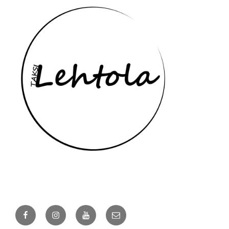
Yhteydenottotavat
Näin saat meihin yhteyden:
Facebook
Instagram
YouTube
Sähköposti
Soita ja tilaa.