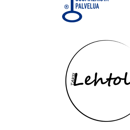
Yhteydenottotavat
Näin saat meihin yhteyden:
Soita ja tilaa.
0400 97 55 97