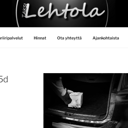
HTOLA
riiripalvelut
Hinnat
Ota yhteyttä
Ajankohtaista
75d