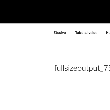
Siirry
sisältöön
TAKSI LE
Etusivu
Taksipalvelut
Ku
fullsizeoutput_