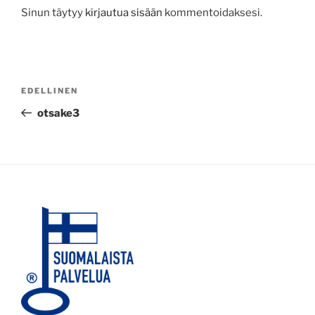
Sinun täytyy
kirjautua sisään
kommentoidaksesi.
Artikkelien
Edellinen
EDELLINEN
selaus
artikkeli
otsake3